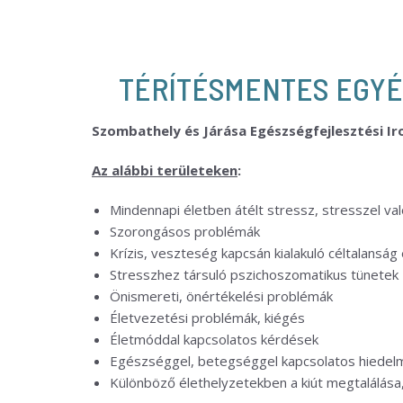
TÉRÍTÉSMENTES EGYÉ
Szombathely és Járása Egészségfejlesztési I
Az alábbi területeken
:
Mindennapi életben átélt stressz, stresszel v
Szorongásos problémák
Krízis, veszteség kapcsán kialakuló céltalanság
Stresszhez társuló pszichoszomatikus tünetek
Önismereti, önértékelési problémák
Életvezetési problémák, kiégés
Életmóddal kapcsolatos kérdések
Egészséggel, betegséggel kapcsolatos hiedelm
Különböző élethelyzetekben a kiút megtalálása,