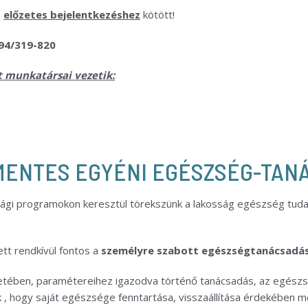
n
előzetes bejelentkezéshez
kötött!
/319-820
t munkatársai vezetik:
,
MENTES EGYÉNI EGÉSZSÉG-TAN
ági programokon keresztül törekszünk a lakosság egészség tuda
tt rendkívül fontos a
személyre szabott egészségtanácsadás
tében, paramétereihez igazodva történő tanácsadás, az egészsé
 , hogy saját egészsége fenntartása, visszaállítása érdekében 