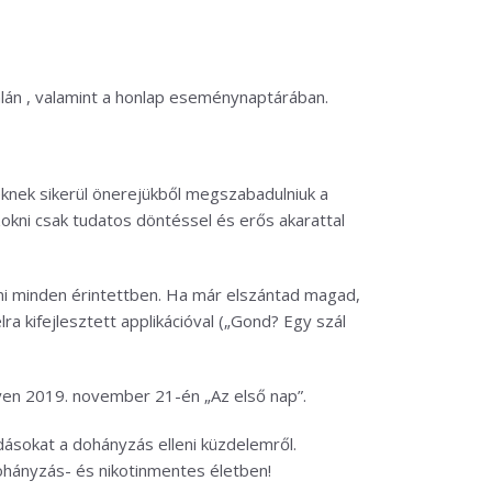
lán , valamint a honlap eseménynaptárában.
nek sikerül önerejükből megszabadulniuk a
zokni csak tudatos döntéssel és erős akarattal
ni minden érintettben. Ha már elszántad magad,
a kifejlesztett applikációval („Gond? Egy szál
gyen 2019. november 21-én „Az első nap”.
ásokat a dohányzás elleni küzdelemről.
hányzás- és nikotinmentes életben!