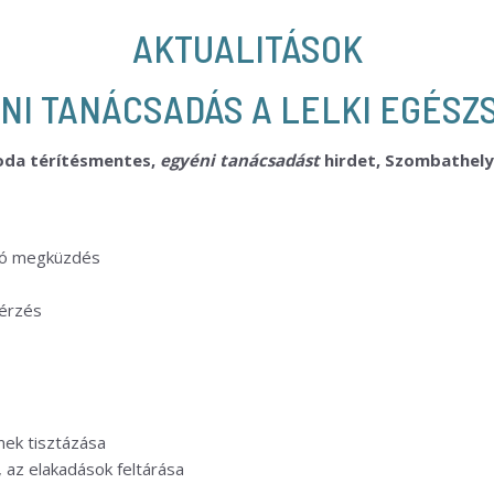
AKTUALITÁSOK
NI TANÁCSADÁS A LELKI EGÉSZ
roda
térítésmentes,
egyéni tanácsadást
hirdet,
Szombathely 
aló megküzdés
 érzés
ek tisztázása
 az elakadások feltárása