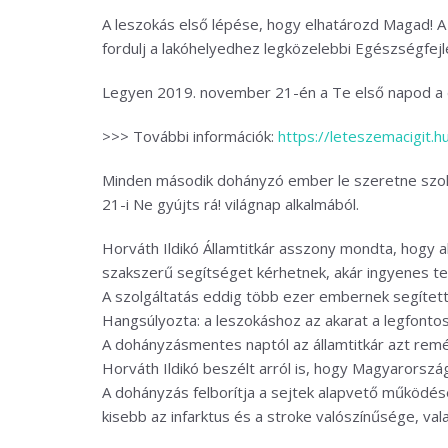
A leszokás első lépése, hogy elhatározd Magad! A
fordulj a lakóhelyedhez legközelebbi Egészségfejl
Legyen 2019. november 21-én a Te első napod a do
>>> További információk:
https://leteszemacigit.h
Minden második dohányzó ember le szeretne szokni
21-i Ne gyújts rá! világnap alkalmából.
Horváth Ildikó Államtitkár asszony mondta, hogy
szakszerű segítséget kérhetnek, akár ingyenes tel
A szolgáltatás eddig több ezer embernek segített l
Hangsúlyozta: a leszokáshoz az akarat a legfontos
A dohányzásmentes naptól az államtitkár azt reméli
Horváth Ildikó beszélt arról is, hogy Magyarorsz
A dohányzás felborítja a sejtek alapvető működés
kisebb az infarktus és a stroke valószínűsége, vala