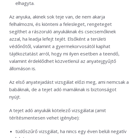
elhagyta.
Az anyuka, akinek sok teje van, de nem akarja
felhalmozni, és kiönteni a felesleget, rengeteget
segíthet a rászoruló anyukáknak és csecsemőknek
azzal, ha leadja lefejt tejét. Elsőként a területi
védőnőtől, valamint a gyermekorvosától kaphat
tájékoztatást arról, hogy mi ilyen esetben a teendő,
valamint érdeklődhet közvetlenül az anyatejgyűjtő
állomáson is.
Az első anyatejadást vizsgálat előzi meg, ami nemcsak a
babáknak, de a tejet adó mamáknak is biztonságot
nyújt.
A tejet adó anyukák kötelező vizsgálatai (amit
térítésmentesen vehet igénybe):
tüdőszűrő vizsgálat, ha nincs egy éven belüli negatív