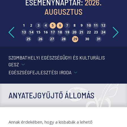
ESEMÉNYNAPTÁR:
2026.
AUGUSZTUS
1
2
3
4
5
6
7
8
9
10
11
12
13
14
15
16
17
18
19
20
21
22
23
24
25
26
27
28
29
30
31
SZOMBATHELYI EGÉSZSÉGÜGYI ÉS KULTURÁLIS
GESZ
EGÉSZSÉGFEJLESZTÉSI IRODA
ANYATEJGYŰJTŐ ÁLLOMÁS
Annak érdekében, hogy a kisbabák a lehető