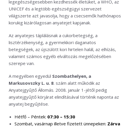
legegészségesebben kezdhessék életüket, a WHO, az
UNICEF és a legtöbb egészségügyi szervezet
világszerte azt javasolja, hogy a csecsemők hathónapos
korukig kizárólagosan anyatejet kapjanak.
Az anyatejes táplálásnak a cukorbetegség, a
lisztérzékenység, a gyermekkori daganatos
betegségek, az újszülött kori hirtelen halál, az elhízás,
valamint számos egyéb elváltozás megelőzésében
szerepe van.
A megyében egyedül
Szombathelyen, a
Markusovszky L. u. 8
. szám alatt működik az
Anyatejgyűjtő Állomás. 2008. január 1-jétől pedig
anyatejgyűjtő körjárat elindításával történik naponta az
anyatej begyűjtése.
Hétfő – Péntek:
07:30 – 15:30
Szombat, vasárnap illetve fizetett ünnepeken:
Zárva