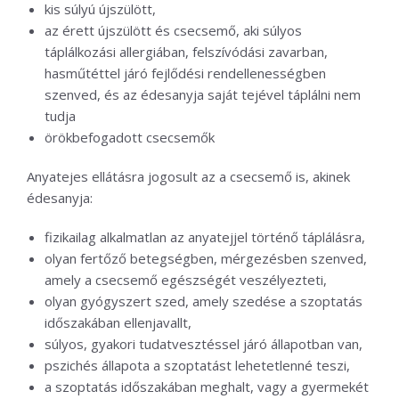
kis súlyú újszülött,
az érett újszülött és csecsemő, aki súlyos
táplálkozási allergiában, felszívódási zavarban,
hasműtéttel járó fejlődési rendellenességben
szenved, és az édesanyja saját tejével táplálni nem
tudja
örökbefogadott csecsemők
Anyatejes ellátásra jogosult az a csecsemő is, akinek
édesanyja:
fizikailag alkalmatlan az anyatejjel történő táplálásra,
olyan fertőző betegségben, mérgezésben szenved,
amely a csecsemő egészségét veszélyezteti,
olyan gyógyszert szed, amely szedése a szoptatás
időszakában ellenjavallt,
súlyos, gyakori tudatvesztéssel járó állapotban van,
pszichés állapota a szoptatást lehetetlenné teszi,
a szoptatás időszakában meghalt, vagy a gyermekét