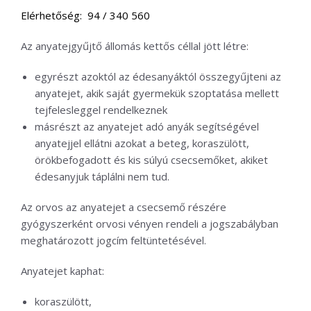
Elérhetőség: 94 / 340 560
Az anyatejgyűjtő állomás kettős céllal jött létre:
egyrészt azoktól az édesanyáktól összegyűjteni az
anyatejet, akik saját gyermekük szoptatása mellett
tejfelesleggel rendelkeznek
másrészt az anyatejet adó anyák segítségével
anyatejjel ellátni azokat a beteg, koraszülött,
örökbefogadott és kis súlyú csecsemőket, akiket
édesanyjuk táplálni nem tud.
Az orvos az anyatejet a csecsemő részére
gyógyszerként orvosi vényen rendeli a jogszabályban
meghatározott jogcím feltüntetésével.
Anyatejet kaphat:
koraszülött,