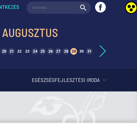
NTKEZÉS
. AUGUSZTUS
20
21
22
23
24
25
26
27
28
29
30
31
EGÉSZSÉGFEJLESZTÉSI IRODA