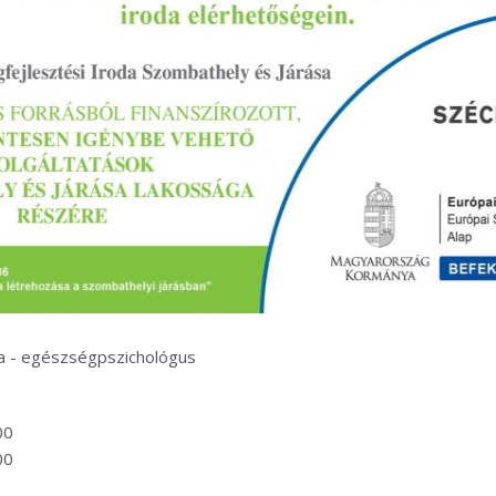
a - egészségpszichológus
00
00