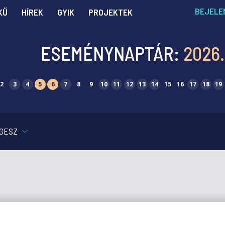
BEJELE
KŰ
HÍREK
GYIK
PROJEKTEK
ESEMÉNYNAPTÁR:
2026
2
3
4
5
6
7
8
9
10
11
12
13
14
15
16
17
18
19
 GESZ