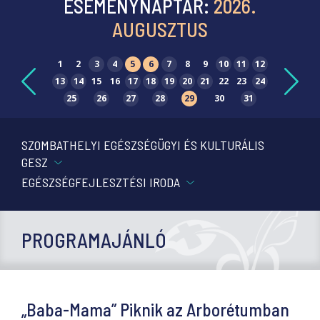
ESEMÉNYNAPTÁR:
2026.
AUGUSZTUS
1
2
3
4
5
6
7
8
9
10
11
12
13
14
15
16
17
18
19
20
21
22
23
24
25
26
27
28
29
30
31
SZOMBATHELYI EGÉSZSÉGÜGYI ÉS KULTURÁLIS
GESZ
EGÉSZSÉGFEJLESZTÉSI IRODA
PROGRAMAJÁNLÓ
„Baba-Mama” Piknik az Arborétumban